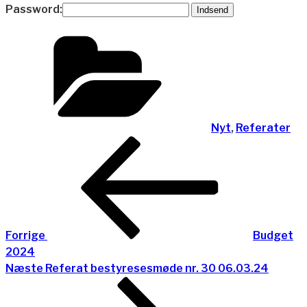
Password:
Kategorier
Nyt
,
Referater
Indlægsnavigation
Forrige
indlæg
Forrige
Budget
2024
Næste
Næste
Referat bestyresesmøde nr. 30 06.03.24
indlæg