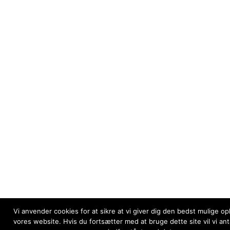
Vi anvender cookies for at sikre at vi giver dig den bedst mulige op
vores website. Hvis du fortsætter med at bruge dette site vil vi an