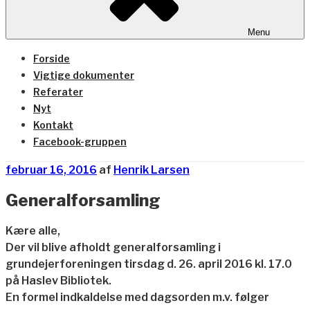
Menu
Forside
Vigtige dokumenter
Referater
Nyt
Kontakt
Facebook-gruppen
Udgivet
februar 16, 2016
af
Henrik Larsen
den
Generalforsamling
Kære alle,
Der vil blive afholdt generalforsamling i
grundejerforeningen tirsdag d. 26. april 2016 kl. 17.0
på Haslev Bibliotek.
En formel indkaldelse med dagsorden m.v. følger