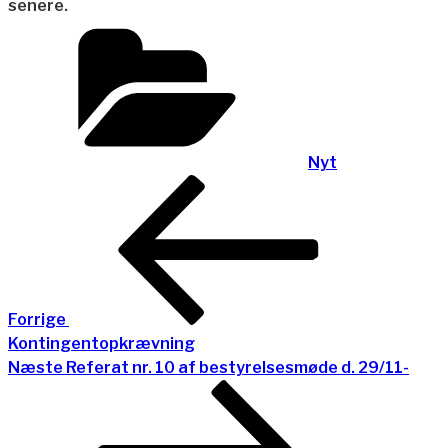
senere.
Kategorier
Nyt
Indlægsnavigation
Forrige
indlæg
Forrige
Kontingentopkrævning
Næste
Næste
Referat nr. 10 af bestyrelsesmøde d. 29/11-
indlæg