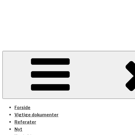
Videre
til
indhold
GRUNDEJERFORENING
Hjemmeside for Grundejerforeningen Kaare Klints Vej
Forside
Vigtige dokumenter
Referater
Nyt