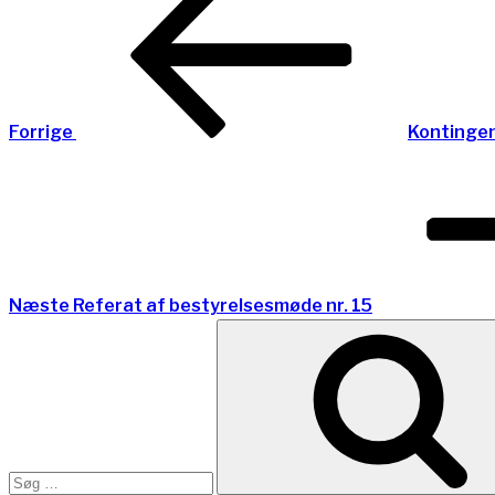
indlæg
Forrige
Kontinge
Næste
indlæg
Næste
Referat af bestyrelsesmøde nr. 15
Søg
efter: