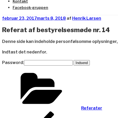
Kontakt
Facebook-gruppen
Udgivet
februar 23, 2017
marts 8, 2018
af
Henrik Larsen
den
Referat af bestyrelsesmøde nr. 14
Denne side kan indeholde personfølsomme oplysninger,
Indtast det nedenfor.
Password:
Kategorier
Referater
Indlægsnavigation
Forrige