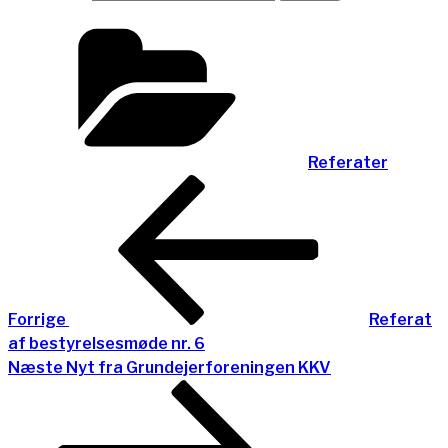
Kategorier
Referater
Indlægsnavigation
Forrige
indlæg
Forrige
Referat
af bestyrelsesmøde nr. 6
Næste
Næste
Nyt fra Grundejerforeningen KKV
indlæg