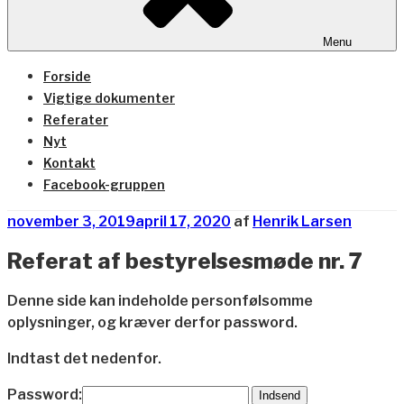
Menu
Forside
Vigtige dokumenter
Referater
Nyt
Kontakt
Facebook-gruppen
Udgivet
november 3, 2019
april 17, 2020
af
Henrik Larsen
den
Referat af bestyrelsesmøde nr. 7
Denne side kan indeholde personfølsomme
oplysninger, og kræver derfor password.
Indtast det nedenfor.
Password: